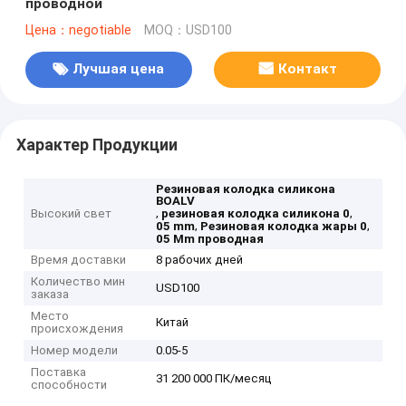
проводной
Цена：negotiable
MOQ：USD100
Лучшая цена
Контакт
Характер Продукции
Резиновая колодка силикона
BOALV
,
,
Высокий свет
резиновая колодка силикона 0
,
,
05 mm
Резиновая колодка жары 0
05 Mm проводная
Время доставки
8 рабочих дней
Количество мин
USD100
заказа
Место
Китай
происхождения
Номер модели
0.05-5
Поставка
31 200 000 ПК/месяц
способности