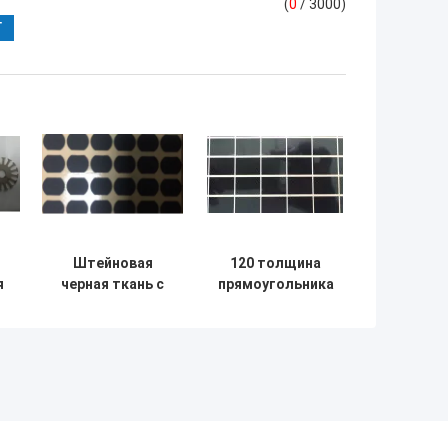
(
0
/ 3000)
Штейновая
120 толщина
я
черная ткань с
прямоугольника
покрытием
0.25mm тонкого
силикона
фильма Mylar
й
полиэстровой
стоградусного
пленки 0.3mm
ЛЮБИМЦА
m
Mylar
гибкая
неправильной
небольшая
формы