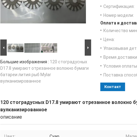
Сертификация:
Номер модели:
Оплата и достав
Количество мин 
Цена:
Упаковывая дет
Время доставки
Большие изображения :
120 стоградусных
Условия оплаты
D17.8 умирают отрезанное волокно бумаги
батареи лития рыб Mylar
Поставка спосо
вулканизированное
Контакт
120 стоградусных D17.8 умирают отрезанное волокно б
вулканизированное
описание
Цвет:
Cyan
Мате