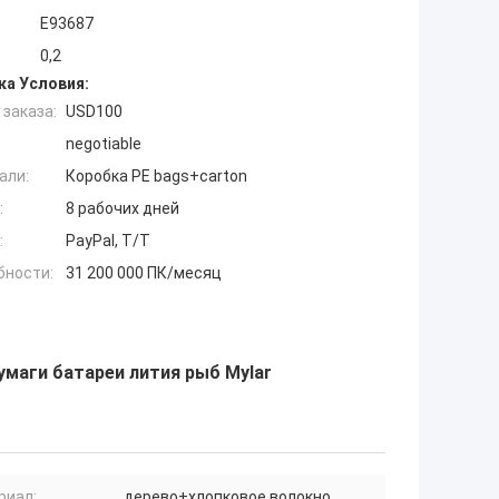
E93687
0,2
ка Условия:
заказа:
USD100
negotiable
али:
Коробка PE bags+carton
:
8 рабочих дней
:
PayPal, T/T
бности:
31 200 000 ПК/месяц
умаги батареи лития рыб Mylar
риал:
дерево+хлопковое волокно