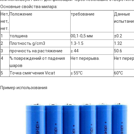
Основные свойства милара:
Нет,
Положение
требование
Данные
нет,
испытани
нет.
1
толщина
00,1-0,5 мм
±0.2
2
Плотность g/cm3
1.3-1.5
1.32
3
прочность на растяжение
≥ 44
50.6
4
% повреждений от падения
Нет перерыва.
Нет пере
шаров
5
Точка смягчения Vicat
≥ 55°C
60°C
Пример использования