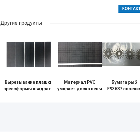
Другие продукты
Вырезывание плашки
Материал PVC
Бумага рыб
прессформы квадрата
умирает доска пены
E93687 слоени
огнезамедлительного
Mylar 180
вырезывания
черного крена
стоградусная
плашки
пластиковое 4*4mm
высокотемпературная
электрическо
Mylar
SI отрезка
изоляции
мотора 0.25m