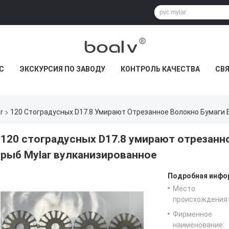
С
ЭКСКУРСИЯ ПО ЗАВОДУ
КОНТРОЛЬ КАЧЕСТВА
СВ
r
120 Стоградусных D17.8 Умирают Отрезанное Волокно Бумаги 
120 стоградусных D17.8 умирают отрезанн
рыб Mylar вулканизированное
Подробная инфор
Место
происхождения:
Фирменное
наименование: