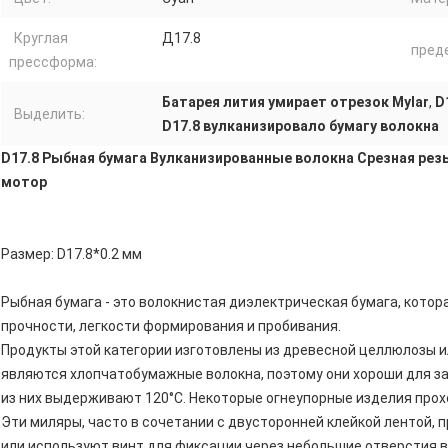
Круглая
Д17.8
пред
прессформа:
Батарея лития умирает отрезок Mylar
,
D
Выделить:
D17.8 вулканизировало бумагу волокна
D17.8 Рыбная бумага Вулканизированные волокна Срезная резь
мотор
Размер: D17.8*0.2 мм
Рыбная бумага - это волокнистая диэлектрическая бумага, кото
прочности, легкости формирования и пробивания.
Продукты этой категории изготовлены из древесной целлюлозы
являются хлопчатобумажные волокна, поэтому они хороши для 
из них выдерживают 120°C. Некоторые огнеупорные изделия прох
Эти миляры, часто в сочетании с двусторонней клейкой лентой, 
или используют винт для фиксации через небольшие отверстия в