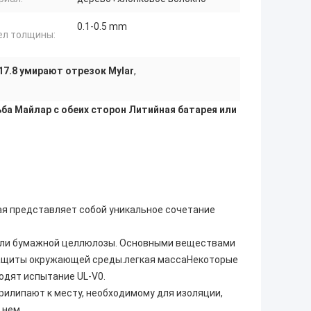
0.1-0.5 mm
ел толщины:
17.8 умирают отрезок Mylar
,
ба Майлар с обеих сторон Литийная батарея или
рая представляет собой уникальное сочетание
 или бумажной целлюлозы. Основными веществами
защиты окружающей среды.легкая массаНекоторые
одят испытание UL-V0.
прилипают к месту, необходимому для изоляции,
 нем.