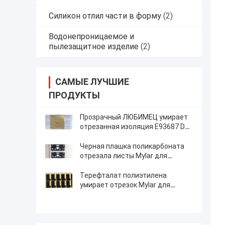
Силикон отлил части в форму
(2)
Водонепроницаемое и
пылезащитное изделие
(2)
САМЫЕ ЛУЧШИЕ
ПРОДУКТЫ
Прозрачный ЛЮБИМЕЦ умирает
отрезанная изоляция E93687 D17
D32.2 фильма Mylar
Черная плашка поликарбоната
отрезала листы Mylar для
затенять
Терефталат полиэтилена
умирает отрезок Mylar для
принтера компьютера