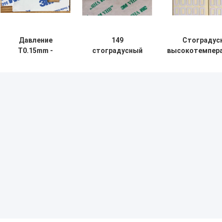
Давление
149
Стоградус
T0.15mm -
стоградусный
высокотемпера
чувствительная
сопротивляйтесь
устойчивая л
акриловая
двойной,
задняя лента
двойная,
который встали
D3330 пены
который встали
на сторону
испытал
на сторону
бумаге переноса
лента
клейкой ленты
используемая в
E256906
новой оконной
прозрачной
раме продуктов
энергии