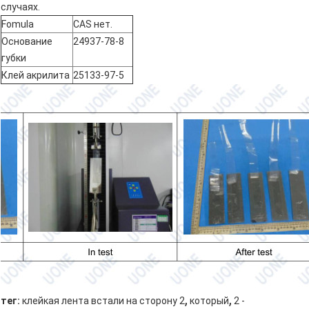
случаях.
Fomula
CAS нет.
Основание
24937-78-8
губки
Клей акрилита
25133-97-5
,
,
тег:
клейкая лента встали на сторону 2
который
2 -