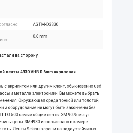
согласно:
ASTM-D3330
0,6 mm
ина:
встали на сторону
,
ой ленты 4930 VHB 0.6mm акриловая
нь с акрилитом или другим клеит, обыкновенно usd
массы и металла электроники. Вы можете выбрать
менения. Окружающая среда тонкой или толстой,
ки и оборудование не могут быть закончены без
NITTO 500 самые общие ленты. 3M 9075 могут
ичины цены. 3M4930 использовано в камере
отать. Ленты Sekisui хороши на водоустойчивых