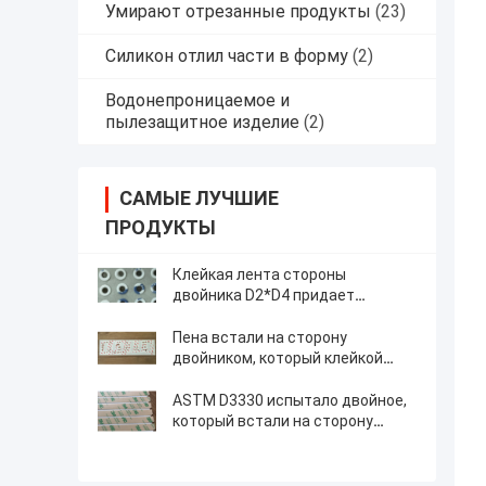
Умирают отрезанные продукты
(23)
Силикон отлил части в форму
(2)
Водонепроницаемое и
пылезащитное изделие
(2)
САМЫЕ ЛУЧШИЕ
ПРОДУКТЫ
Клейкая лента стороны
двойника D2*D4 придает
квадратную форму вкладышу
0.14mm
Пена встали на сторону
двойником, который клейкой
ленты ASTM D3330 акрилита
9080
ASTM D3330 испытало двойное,
который встали на сторону
акриловое клейкой ленты 468
ясное