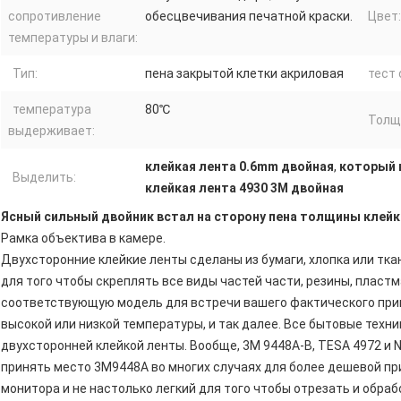
сопротивление
обесцвечивания печатной краски.
Цвет:
температуры и влаги:
Тип:
пена закрытой клетки акриловая
тест 
температура
80℃
Толщ
выдерживает:
клейкая лента 0.6mm двойная
,
который 
Выделить:
клейкая лента 4930 3M двойная
Ясный сильный двойник встал на сторону пена толщины клейк
Рамка объектива в камере.
Двухсторонние клейкие ленты сделаны из бумаги, хлопка или тка
для того чтобы скреплять все виды частей части, резины, пласт
соответствующую модель для встречи вашего фактического при
высокой или низкой температуры, и так далее. Все бытовые техни
двухсторонней клейкой ленты. Вообще, 3M 9448A-B, TESA 4972 и 
принять место 3M9448A во многих случаях для более дешевой пр
монитора и не настолько легкий для того чтобы отрезать и обраб