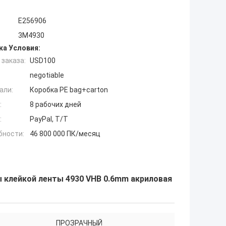
E256906
3M4930
ка Условия:
заказа:
USD100
negotiable
али:
Коробка PE bag+carton
:
8 рабочих дней
:
PayPal, T/T
бности:
46 800 000 ПК/месяц
 клейкой ленты 4930 VHB 0.6mm акриловая
ПРОЗРАЧНЫЙ