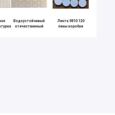
ная
Водоустойчивый
Лента 9810 120
турная
отечественный
пены коробки
ипкая
двойник встал
голоса липкая
 ASTM
на сторону
назад
 80
клейкая лента
стоградусное
а
испытанное
сопротивляется
0.15mm ASTM
губке
D3330